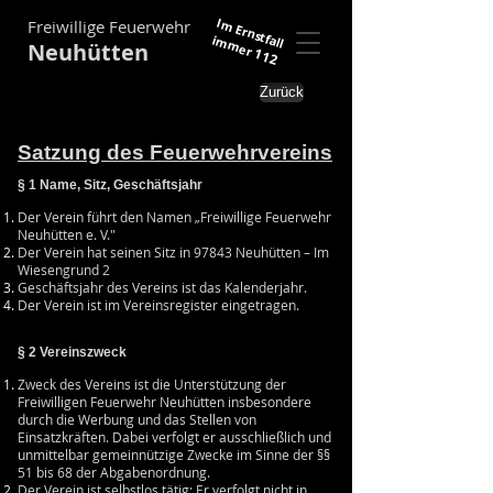
Im Ernstfall
Freiwillige Feuerwehr
immer
Neuhütten
112
Zurück
Satzung des Feuerwehrvereins
§ 1 Name, Sitz, Geschäftsjahr
Der Verein führt den Namen „Freiwillige Feuerwehr
Neuhütten e. V."
Der Verein hat seinen Sitz in 97843 Neuhütten – Im
Wiesengrund 2
Geschäftsjahr des Vereins ist das Kalenderjahr.
Der Verein ist im Vereinsregister eingetragen.
§ 2 Vereinszweck
Zweck des Vereins ist die Unterstützung der
Freiwilligen Feuerwehr Neuhütten insbesondere
durch die Werbung und das Stellen von
Einsatzkräften. Dabei verfolgt er ausschließlich und
unmittelbar gemeinnützige Zwecke im Sinne der §§
51 bis 68 der Abgabenordnung.
Der Verein ist selbstlos tätig: Er verfolgt nicht in