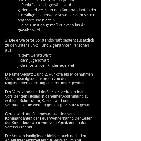
Punkt “ a bis d “ gewählt wird.
g. dem stellvertretenden Kommandanten der
Freiwilligen Feuerwehr soweit er dem Verein
angehört und nicht in
eine Funktion gemäß Punkt “ a bis d “
gewählt wird.
3. Die erweiterte Vorstandschaft besteht zusätzlich
zu den unter Punkt 1 und 2 genannten Personen
aus:
h. dem Gerätewart
i. dem Jugendwart
j. dem Leiter der Kinderfeuerwehr
Die unter Absatz 1 und 2, Punkt “a bis e“ genannten
Vorstandsmitglieder werden von der
Mitgliederversammlung auf drei Jahre gewählt.
Der Vorsitzende und der/die stellvertretende/n
Vorsitzenden ist/sind in geheimer Abstimmung zu
wählen. Schriftführer, Kassenwart und
Vertrauensleute werden gemäß § 13 Satz 4 gewählt.
Gerätewart und Jugendwart werden vom
Kommandanten der Feuerwehr ernannt. Der Leiter
der Kinderfeuerwehr wird vom Vorsitzenden des
Vereins ernannt.
Die Vorstandsmitglieder bleiben auch nach dem
Ablauf ihrer Amtszeit bis zur Neuwahl im Amt.